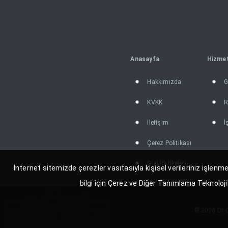
Anasayfa
Hizmet
Hakkımızda
G
KVKK
R
İletişim
İ
Çerez Politikası
Gizlilik İlkeleri
İnternet sitemizde çerezler vasıtasıyla kişisel verileriniz işlenme
bilgi için Çerez ve Diğer Tanımlama Teknoloji
© 2026 Dr C