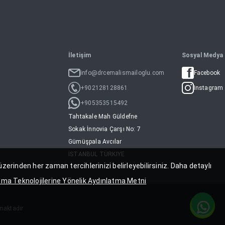
İletişim
Sosyal Medya
info@drcemalismailoglu.com
Facebook
+902128128861
Instagram
+905353515492
Tahtakale Mah Güldefne
Sokak İnnovia Çarşı No: 7
Gümüşpala Avcılar
İSTANBUL TÜRKIYE
üzerinden her zaman tercihlerinizi belirleyebilirsiniz. Daha detaylı
ma Teknolojilerine Yönelik Aydınlatma Metni
nmaktadır