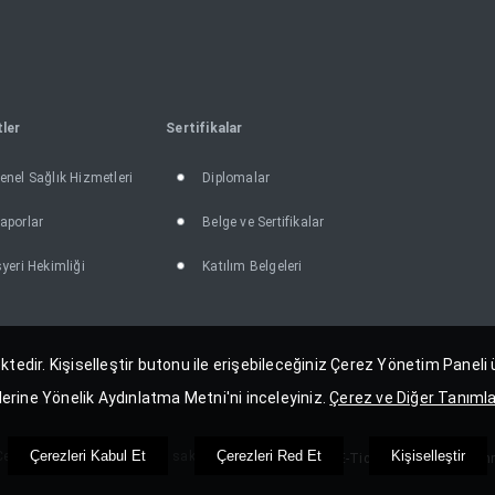
ler
Sertifikalar
enel Sağlık Hizmetleri
Diplomalar
aporlar
Belge ve Sertifikalar
şyeri Hekimliği
Katılım Belgeleri
ktedir. Kişiselleştir butonu ile erişebileceğiniz Çerez Yönetim Paneli 
lerine Yönelik Aydınlatma Metni'ni inceleyiniz.
Çerez ve Diğer Tanımla
Çerezleri Kabul Et
Çerezleri Red Et
Kişiselleştir
emal İsmailoğlu. Her Hakkı saklıdır.
Pozitif E-Ticaret Yazılımı Kulla