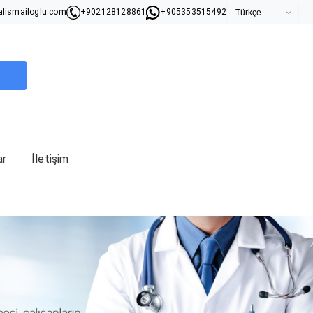
lismailoglu.com
+902128128861
+905353515492
ar
İletişim